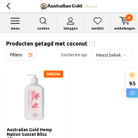
0
menu
zoeken
inloggen
wishlist
winkelwagen
Producten getagd met coconut
(1)
Filters
Sorteren op:
NIEUW
9.5
Australian Gold Hemp
Nation Sunset Bliss