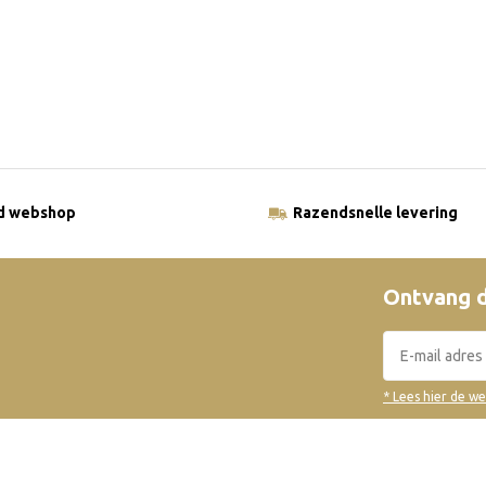
ld webshop
Razendsnelle levering
Ontvang d
* Lees hier de w