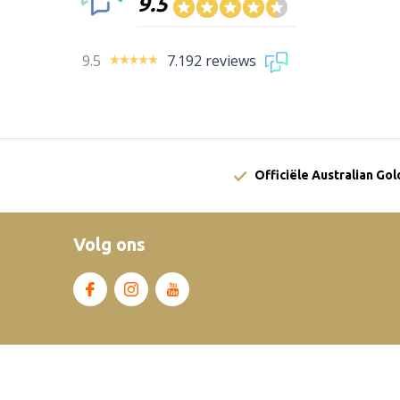
9.5
9.5
7.192 reviews
Officiële Australian Go
Volg ons