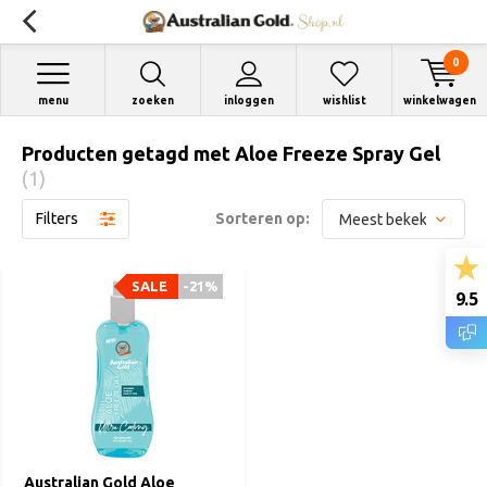
0
menu
zoeken
inloggen
wishlist
winkelwagen
Producten getagd met Aloe Freeze Spray Gel
(1)
Filters
Sorteren op:
SALE
-21%
9.5
Australian Gold Aloe