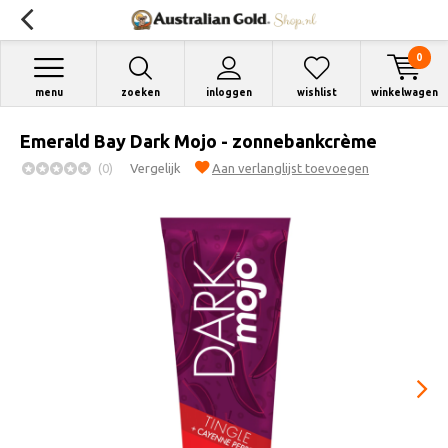
0
menu
zoeken
inloggen
wishlist
winkelwagen
Emerald Bay Dark Mojo - zonnebankcrème
(0)
Vergelijk
Aan verlanglijst toevoegen