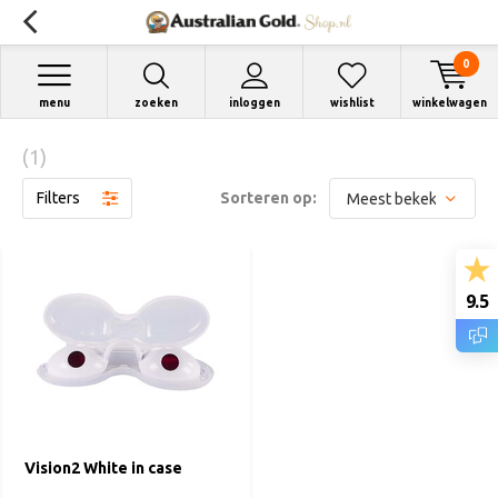
0
menu
zoeken
inloggen
wishlist
winkelwagen
(1)
Filters
Sorteren op:
9.5
Vision2 White in case