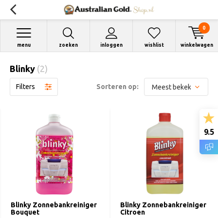
0
menu
zoeken
inloggen
wishlist
winkelwagen
Blinky
(2)
Filters
Sorteren op:
9.5
Blinky Zonnebankreiniger
Blinky Zonnebankreiniger
Bouquet
Citroen