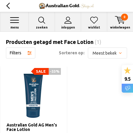
0
menu
zoeken
inloggen
wishlist
winkelwagen
Producten getagd met Face Lotion
(1)
Filters
Sorteren op:
SALE
SALE
-33%
-33%
9.5
Australian Gold AG Men's
Face Lotion