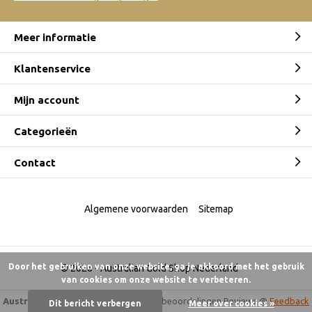
Meer informatie
Klantenservice
Mijn account
Categorieën
Contact
Algemene voorwaarden
Sitemap
Door het gebruiken van onze website, ga je akkoord met het gebruik
© 2026 -
Australian Gold Shop Nederland
van cookies om onze website te verbeteren.
Australian Gold Shop
9,5
/
10
-
6.175 beoordelingen
Reviews @
Feedback
Dit bericht verbergen
Meer over cookies »