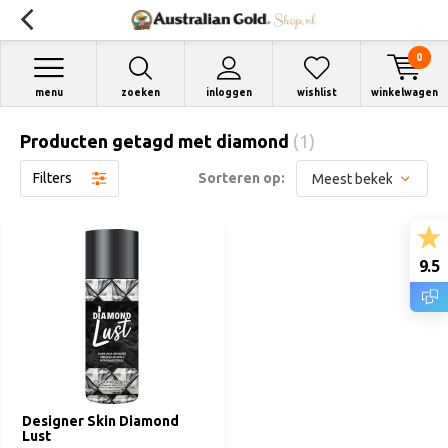
0
menu
zoeken
inloggen
wishlist
winkelwagen
Producten getagd met diamond
(1)
Filters
Sorteren op:
9.5
Designer Skin Diamond
Lust