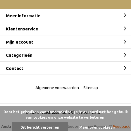
Meer informatie
Klantenservice
Mijn account
Categorieën
Contact
Algemene voorwaarden
Sitemap
Door het gebruiken van onze website, ga je akkoord met het gebruik
© 2026 -
Australian Gold Shop Nederland
van cookies om onze website te verbeteren.
Australian Gold Shop
9,5
/
10
-
6.175 beoordelingen
Reviews @
Feedback
Dit bericht verbergen
Meer over cookies »