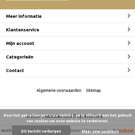
Meer informatie
Klantenservice
Mijn account
Categorieën
Contact
Algemene voorwaarden
Sitemap
Door het gebruiken van onze website, ga je akkoord met het gebruik
© 2026 -
Australian Gold Shop Nederland
van cookies om onze website te verbeteren.
Australian Gold Shop
9,5
/
10
-
6.175 beoordelingen
Reviews @
Feedback
Dit bericht verbergen
Meer over cookies »